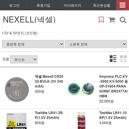
로그인
회원가입
마이페이지
최근본상품
NEXELL(넥셀)
1.5V & 3V전지 (코인형)
정렬
맥셀 Maxell CR20
Keyence PLC KV
32-BULK (3V 240
-3000 KV-5000 용
mAh)
OP-51604 PANA
SONIC BR2477A/
300원
HBN
22,000원
Toshiba LR41-2B
Toshiba LR41-10
P(1.5V 25mAh)
BP(1.5V 25mAh)
600원
3,000원