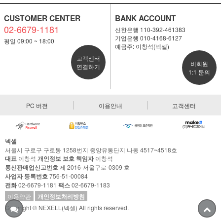
CUSTOMER CENTER
BANK ACCOUNT
02-6679-1181
신한은행 110-392-461383
기업은행 010-4168-6127
평일 09:00 ~ 18:00
예금주: 이창석(넥셀)
고객센터
비회원
연결하기
1:1 문의
PC 버전
이용안내
고객센터
넥셀
서울시 구로구 구로동 1258번지 중앙유통단지 나동 4517~4518호
대표
이창석
개인정보 보호 책임자
이창석
통신판매업신고번호
제 2016-서울구로-0309 호
사업자 등록번호
756-51-00084
전화
02-6679-1181
팩스
02-6679-1183
이용약관
개인정보처리방침
Copyright © NEXELL(넥셀) All rights reserved.