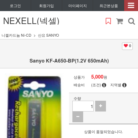
로그인
회원가입
마이페이지
최근본상품
NEXELL(넥셀)
니켈카드늄 Ni-CD
산요 SANYO
0
Sanyo KF-A650-BP(1.2V 650mAh)
5,000
상품가
원
배송비
(조건)
지역별
수량
상품이 품절되었습니다.